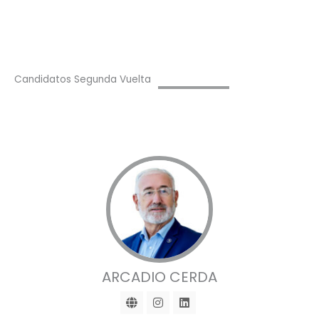
Candidatos Segunda Vuelta
ARCADIO CERDA
G
I
L
l
n
i
o
s
n