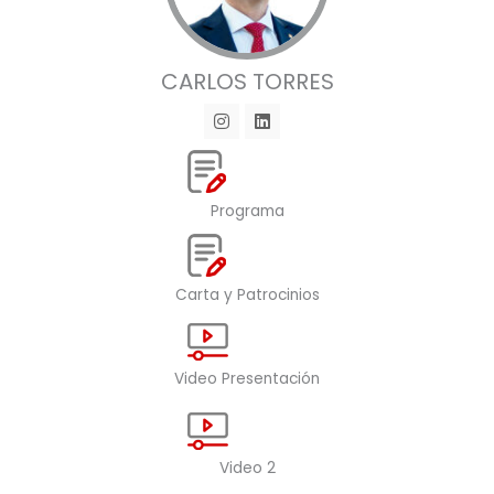
CARLOS TORRES
I
L
n
i
s
n
t
k
a
e
g
d
Programa
r
i
a
n
m
Carta y Patrocinios
Video Presentación
Video 2