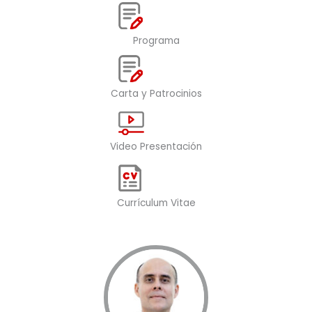
b
t
k
e
a
e
g
d
Programa
r
i
a
n
m
Carta y Patrocinios
Video Presentación
Currículum Vitae